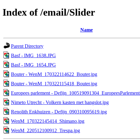
Index of /email/Slider
Name
Parent Directory
Basf - IMG_1638.JPG
Basf - IMG_1654.JPG
Bouter - WenM_170322114622_Bouter.jpg
Bouter - WenM_170322115418_Bouter.jpg
Europees parlement - Defijn_100519091304_EuropeesParlementB
Nimeto Utrecht - Volkern kasten met hangslot.jpg
Renolith Enkhuizen - Defijn_090310095619.jpg
WenM_170322145414_Shimano.jpg
WenM_220512100912_Trespa.jpg