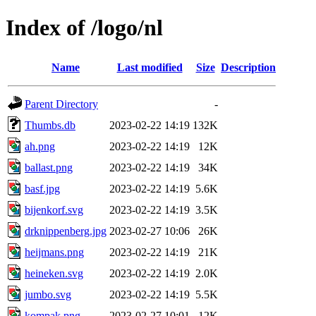
Index of /logo/nl
Name
Last modified
Size
Description
Parent Directory
-
Thumbs.db
2023-02-22 14:19
132K
ah.png
2023-02-22 14:19
12K
ballast.png
2023-02-22 14:19
34K
basf.jpg
2023-02-22 14:19
5.6K
bijenkorf.svg
2023-02-22 14:19
3.5K
drknippenberg.jpg
2023-02-27 10:06
26K
heijmans.png
2023-02-22 14:19
21K
heineken.svg
2023-02-22 14:19
2.0K
jumbo.svg
2023-02-22 14:19
5.5K
kompak.png
2023-02-27 10:01
12K