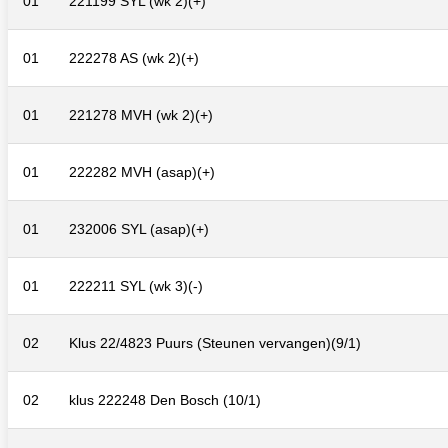
01
221199 SYL (wk 2)(+)
01
222278 AS (wk 2)(+)
01
221278 MVH (wk 2)(+)
01
222282 MVH (asap)(+)
01
232006 SYL (asap)(+)
01
222211 SYL (wk 3)(-)
02
Klus 22/4823 Puurs (Steunen vervangen)(9/1)
02
klus 222248 Den Bosch (10/1)