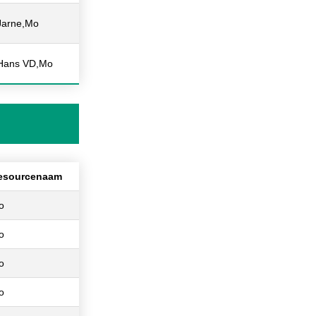
Jarne,Mo
Hans VD,Mo
esourcenaam
o
o
o
o