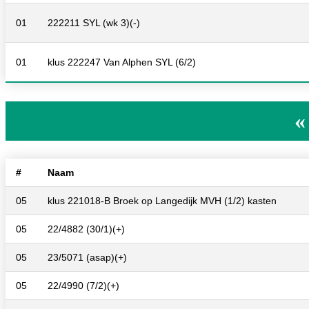
01
222211 SYL (wk 3)(-)
01
klus 222247 Van Alphen SYL (6/2)
«
#
Naam
05
klus 221018-B Broek op Langedijk MVH (1/2) kasten
05
22/4882 (30/1)(+)
05
23/5071 (asap)(+)
05
22/4990 (7/2)(+)